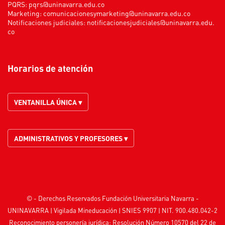
PQRS:
pqrs@uninavarra.edu.co
Marketing:
comunicacionesymarketing@uninavarra.edu.co
Notificaciones judiciales:
notificacionesjudiciales@uninavarra.edu.
co
Horarios de atención
VENTANILLA ÚNICA ▾
ADMINISTRATIVOS Y PROFESORES ▾
© - Derechos Reservados Fundación Universitaria Navarra -
UNINAVARRA | Vigilada
Mineducación
| SNIES 9907 | NIT. 900.480.042-2
Reconocimiento personería jurídica: Resolución Número 10570 del 22 de