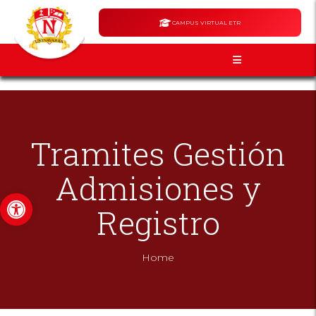
CAMPUS VIRTUAL ETR
Tramites Gestión
Admisiones y
Abrir barra de herramientas
Registro
Home