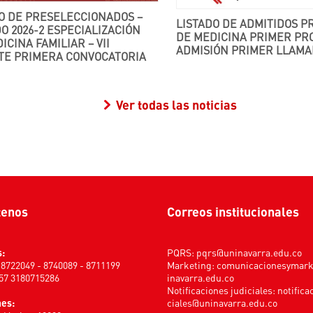
LISTADO DE ADMITIDOS PROGRAMA
O 2026-2 ESPECIALIZACIÓN
DE MEDICINA PRIMER PR
ICINA FAMILIAR – VII
ADMISIÓN PRIMER LLAMA
TE PRIMERA CONVOCATORIA
Ver todas las noticias
tenos
Correos institucionales
s:
PQRS:
pqrs@uninavarra.edu.co
) 8722049 - 8740089 - 8711199
Marketing:
comunicacionesymar
+57 3180715286
inavarra.edu.co
Notificaciones judiciales:
notifica
nes:
ciales@uninavarra.edu.co