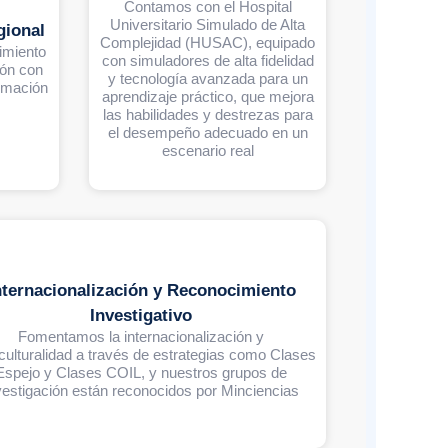
Contamos con el Hospital
Universitario Simulado de Alta
ional
Complejidad (HUSAC), equipado
imiento
con simuladores de alta fidelidad
ión con
y tecnología avanzada para un
ormación
aprendizaje práctico, que mejora
las habilidades y destrezas para
el desempeño adecuado en un
escenario real
nternacionalización y Reconocimiento
Investigativo
Fomentamos la internacionalización y
culturalidad a través de estrategias como Clases
Espejo y Clases COIL, y nuestros grupos de
vestigación están reconocidos por Minciencias