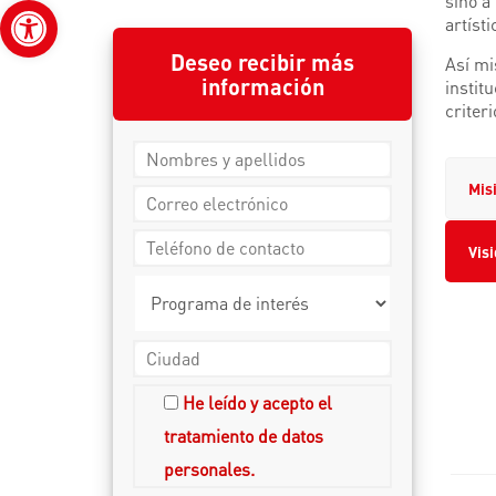
Abrir barra de herramientas
sino a
artísti
Deseo recibir más
Así mi
información
instit
criter
Mis
Vis
He leído y acepto el
tratamiento de datos
personales.