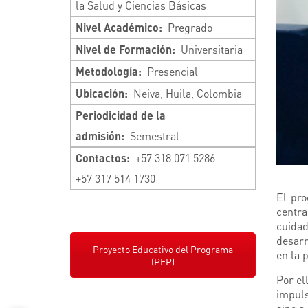
la Salud y Ciencias Básicas
Nivel Académico:
Pregrado
Nivel de Formación:
Universitaria
Metodología:
Presencial
Ubicación:
Neiva, Huila, Colombia
Periodicidad de la
admisión:
Semestral
Contactos:
+57 318 071 5286
+57 317 514 1730
El pro
centra
cuidad
desarr
Proyecto Educativo del Programa
en la 
(PEP)
Por el
impuls