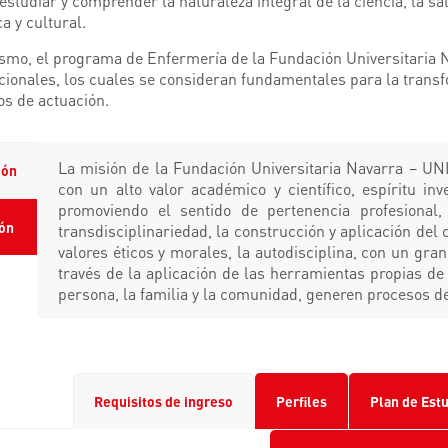
 estudiar y comprender la naturaleza integral de la ciencia, la sal
ca y cultural.
smo, el programa de Enfermería de la Fundación Universitaria 
ucionales, los cuales se consideran fundamentales para la transf
ios de actuación.
La misión de la Fundación Universitaria Navarra – U
ión
con un alto valor académico y científico, espíritu inv
promoviendo el sentido de pertenencia profesional, 
ión
transdisciplinariedad, la construcción y aplicación del 
valores éticos y morales, la autodisciplina, con un gran
través de la aplicación de las herramientas propias de 
persona, la familia y la comunidad, generen procesos d
Requisitos de ingreso
Perfiles
Plan de Est