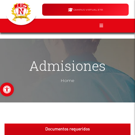
CAMPUS VIRTUAL ETR
Admisiones
Home
Abrir barra de herramientas
Documentos requeridos