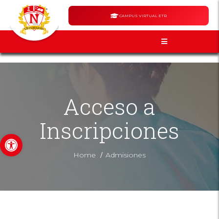
CAMPUS VIRTUAL ETR
Acceso a
Inscripciones
Abrir barra de herramientas
/
Home
Admisiones