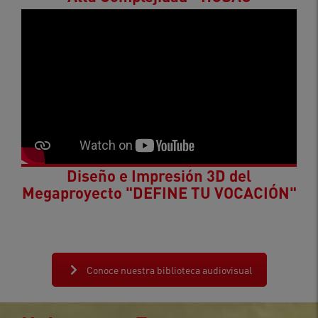
Diseño e Impresión 3D del
Megaproyecto "DEFINE TU VOCACIÓN"
Conoce nuestra biblioteca audiovisual