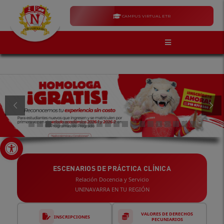
CAMPUS VIRTUAL ETR
Abrir barra de herramientas
ESCENARIOS DE PRÁCTICA CLÍNICA
Relación Docencia y Servicio
UNINAVARRA EN TU REGIÓN
VALORES DE DERECHOS
INSCRIPCIONES
PECUNIARIOS