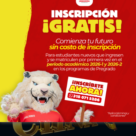
Posgrados
Especialización Medicina Interna
SNIES 117215
Especialización en Medicina Familiar
Uninavarra Descubre
SNIES 111582
Especialización en Derecho Constitucional
y Sistema Interamericano de Derechos
Humanos
SNIES 106068
Especialización en Derecho Médico
SNIES 107402