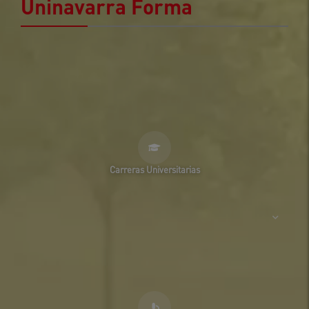
Uninavarra Forma
Carreras Universitarias
Medicina
SNIES 102861
Derecho
SNIES 103160