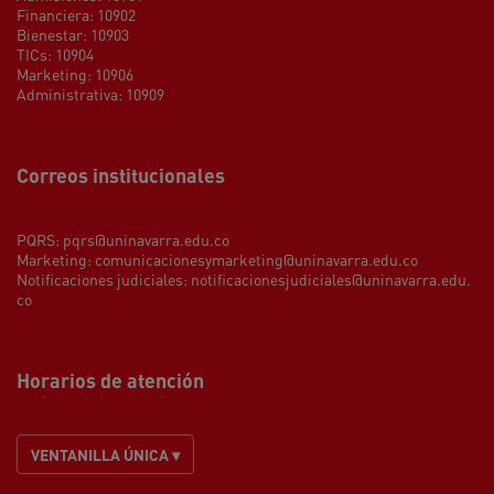
Financiera: 10902
Bienestar: 10903
TICs: 10904
Marketing: 10906
Administrativa: 10909
Correos institucionales
PQRS:
pqrs@uninavarra.edu.co
Marketing:
comunicacionesymarketing@uninavarra.edu.co
Notificaciones judiciales:
notificacionesjudiciales@uninavarra.edu.
co
Horarios de atención
VENTANILLA ÚNICA ▾