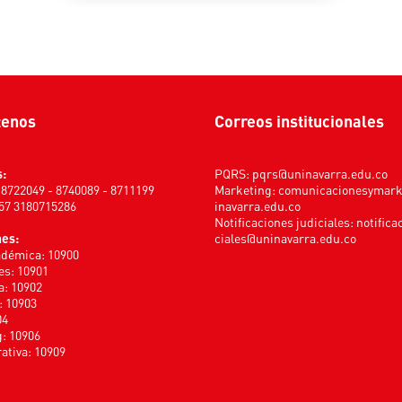
tenos
Correos institucionales
s:
PQRS:
pqrs@uninavarra.edu.co
) 8722049 - 8740089 - 8711199
Marketing:
comunicacionesymar
+57 3180715286
inavarra.edu.co
Notificaciones judiciales:
notifica
nes:
ciales@uninavarra.edu.co
adémica: 10900
s: 10901
a: 10902
: 10903
04
: 10906
ativa: 10909