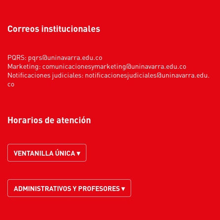
Correos institucionales
PQRS:
pqrs@uninavarra.edu.co
Marketing:
comunicacionesymarketing@uninavarra.edu.co
Notificaciones judiciales:
notificacionesjudiciales@uninavarra.edu.
co
Horarios de atención
VENTANILLA ÚNICA ▾
ADMINISTRATIVOS Y PROFESORES ▾