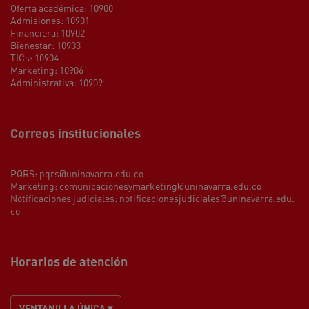
Oferta académica: 10900
Admisiones: 10901
Financiera: 10902
Bienestar: 10903
TICs: 10904
Marketing: 10906
Administrativa: 10909
Correos institucionales
PQRS:
pqrs@uninavarra.edu.co
Marketing:
comunicacionesymarketing@uninavarra.edu.co
Notificaciones judiciales:
notificacionesjudiciales@uninavarra.edu.
co
Horarios de atención
VENTANILLA ÚNICA ▾