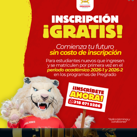
Workshop, Coloquios, Charlas, Master Class
Posgrados
Especialización Medicina Interna
SNIES 117215
Especialización en Medicina Familiar
Uninavarra Descubre
SNIES 111582
Especialización en Derecho Constitucional
y Sistema Interamericano de Derechos
Humanos
SNIES 106068
Especialización en Derecho Médico
SNIES 107402