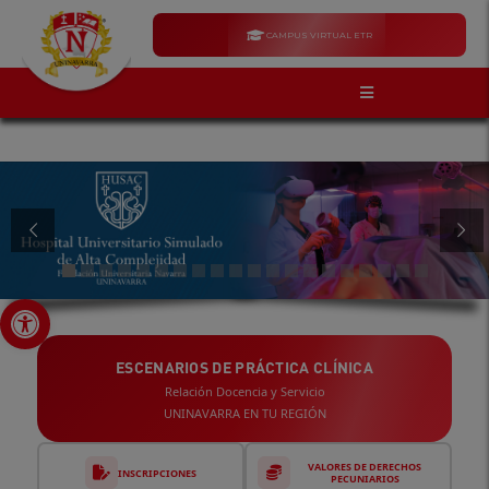
CAMPUS VIRTUAL ETR
Abrir barra de herramientas
ESCENARIOS DE PRÁCTICA CLÍNICA
Relación Docencia y Servicio
UNINAVARRA EN TU REGIÓN
VALORES DE DERECHOS
INSCRIPCIONES
PECUNIARIOS