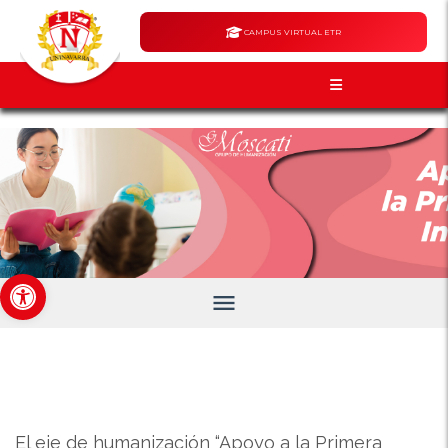
CAMPUS VIRTUAL ETR
Abrir barra de herramientas
menu
E
l eje de humanización “Apoyo a la Primera