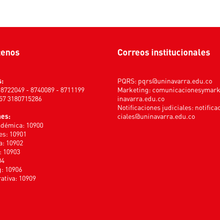
tenos
Correos institucionales
s:
PQRS:
pqrs@uninavarra.edu.co
) 8722049 - 8740089 - 8711199
Marketing:
comunicacionesymar
+57 3180715286
inavarra.edu.co
Notificaciones judiciales:
notifica
nes:
ciales@uninavarra.edu.co
adémica: 10900
s: 10901
a: 10902
: 10903
04
: 10906
ativa: 10909