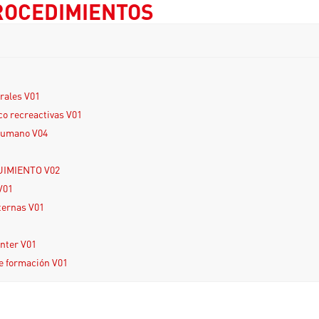
PROCEDIMIENTOS
urales V01
co recreactivas V01
Humano V04
UIMIENTO V02
V01
ternas V01
inter V01
e formación V01