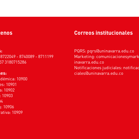
tenos
Correos institucionales
s:
PQRS:
pqrs@uninavarra.edu.co
) 8722049 - 8740089 - 8711199
Marketing:
comunicacionesymar
+57 3180715286
inavarra.edu.co
Notificaciones judiciales:
notifica
nes:
ciales@uninavarra.edu.co
adémica: 10900
s: 10901
a: 10902
: 10903
04
: 10906
ativa: 10909