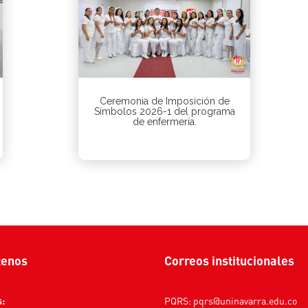
Ceremonia de Imposición de
Símbolos 2026-1 del programa
de enfermería.
tenos
Correos institucionales
s:
PQRS:
pqrs@uninavarra.edu.co