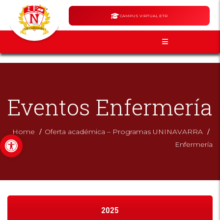
CAMPUS VIRTUAL ETR
Eventos Enfermería
/
/
Home
Oferta académica – Programas UNINAVARRA
Abrir barra de herramientas
Enfermería
2025