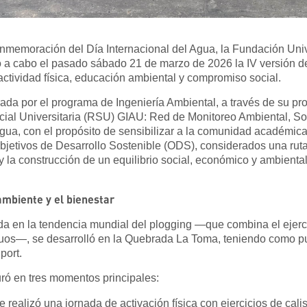
nmemoración del Día Internacional del Agua, la Fundación Univ
 cabo el pasado sábado 21 de marzo de 2026 la IV versión de
actividad física, educación ambiental y compromiso social.
derada por el programa de Ingeniería Ambiental, a través de su pr
ial Universitaria (RSU) GIAU: Red de Monitoreo Ambiental, So
Agua, con el propósito de sensibilizar a la comunidad académica
bjetivos de Desarrollo Sostenible (ODS), considerados una ruta
 la construcción de un equilibrio social, económico y ambiental
ambiente y el bienestar
ada en la tendencia mundial del plogging —que combina el ejercic
duos—, se desarrolló en la Quebrada La Toma, teniendo como p
port.
uró en tres momentos principales:
 realizó una jornada de activación física con ejercicios de cali