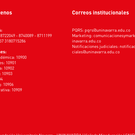
tenos
Correos institucionales
s:
PQRS:
pqrs@uninavarra.edu.co
) 8722049 - 8740089 - 8711199
Marketing:
comunicacionesymar
+57 3180715286
inavarra.edu.co
Notificaciones judiciales:
notifica
nes:
ciales@uninavarra.edu.co
adémica: 10900
s: 10901
a: 10902
: 10903
04
: 10906
ativa: 10909