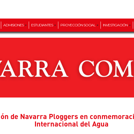
ADMISIONES
ESTUDIANTES
PROYECCIÓN SOCIAL
INVESTIGACIÓN
sión de Navarra Ploggers en conmemoraci
Internacional del Agua