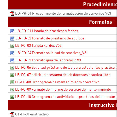
Procedimient
DO-PR-01 Procedimiento de formalización de convenios V03
Formatos
( 
LB-FO-01 Listado de practicas y fechas
LB-FO-02 Formato de prestamo de equipos
LB-FO-03 Tarjeta kardex V02
LB-FO-04 Formato solicitud de reactivos_V3
LB-FO-05 Formato guia de laboratorio V3
LB-FO-06 Solicitud préstamo de lab para estudiantes practica l
LB-FO-07 solicitud prestamo de lab docentes practica libre
LB-FO-08 Cronograma de mantenimiento preventivo
LB-FO-09 Formato de informe de servicio de mantenimiento
LB-FO-10 Cronograma de actividades – practicas del laboratori
Instructivo
GT-IT-01-instructivo