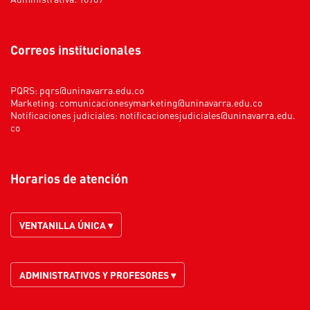
Correos institucionales
PQRS:
pqrs@uninavarra.edu.co
Marketing:
comunicacionesymarketing@uninavarra.edu.co
Notificaciones judiciales:
notificacionesjudiciales@uninavarra.edu.
co
Horarios de atención
VENTANILLA ÚNICA ▾
ADMINISTRATIVOS Y PROFESORES ▾