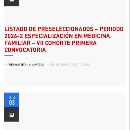
LISTADO DE PRESELECCIONADOS – PERIODO
2026-2 ESPECIALIZACIÓN EN MEDICINA
FAMILIAR – VII COHORTE PRIMERA
CONVOCATORIA
EN
BY
WEBMASTER UNINAVARRA
.
COMENTARIOS DESACTIVADOS
LISTADO
DE
PRESELECCIONADOS
–
PERIODO
2026-
2
ESPECIALIZACIÓN
EN
MEDICINA
JUN
FAMILIAR
03
–
VII
COHORTE
PRIMERA
CONVOCATORIA