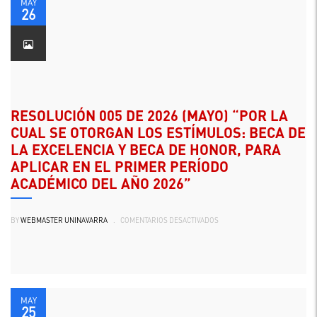
SE
MAY
REGLAMENTA
26
EL
INGRESO
A
LA
CARRERA
Y
ESCALAFÓN
DOCENTE
DE
UNINAVARRA
A
RESOLUCIÓN 005 DE 2026 (MAYO) “POR LA
UNA
CATEGORÍA
CUAL SE OTORGAN LOS ESTÍMULOS: BECA DE
DIFERENTE
A
LA EXCELENCIA Y BECA DE HONOR, PARA
LA
DE
APLICAR EN EL PRIMER PERÍODO
AUXILIAR”
ACADÉMICO DEL AÑO 2026”
EN
BY
WEBMASTER UNINAVARRA
.
COMENTARIOS DESACTIVADOS
RESOLUCIÓN
005
DE
2026
(MAYO)
“POR
LA
CUAL
SE
OTORGAN
MAY
LOS
25
ESTÍMULOS: