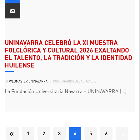
BECA
DE
LA
EXCELENCIA
Y
BECA
DE
HONOR,
PARA
APLICAR
UNINAVARRA CELEBRÓ LA XI MUESTRA
EN
EL
FOLCLÓRICA Y CULTURAL 2026 EXALTANDO
PRIMER
PERÍODO
EL TALENTO, LA TRADICIÓN Y LA IDENTIDAD
ACADÉMICO
DEL
HUILENSE
AÑO
2026”
EN
BY
WEBMASTER UNINAVARRA
.
COMENTARIOS DESACTIVADOS
UNINAVARRA
CELEBRÓ
LA
La Fundación Universitaria Navarra – UNINAVARRA [...]
XI
MUESTRA
FOLCLÓRICA
Y
CULTURAL
2026
EXALTANDO
EL
TALENTO,
LA
TRADICIÓN
1
2
3
4
5
6
…
Y
LA