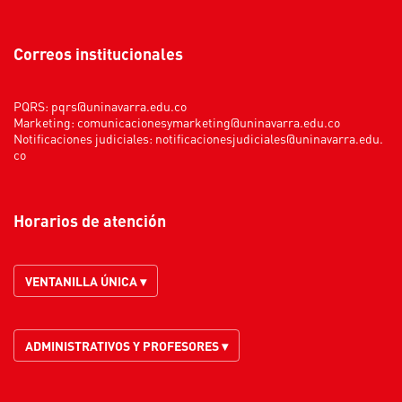
Correos institucionales
PQRS:
pqrs@uninavarra.edu.co
Marketing:
comunicacionesymarketing@uninavarra.edu.co
Notificaciones judiciales:
notificacionesjudiciales@uninavarra.edu.
co
Horarios de atención
VENTANILLA ÚNICA ▾
ADMINISTRATIVOS Y PROFESORES ▾