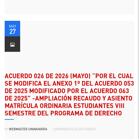
2026
(29
DE
MAYO)
“POR
MEDIO
DEL
MAY
CUAL
27
SE
MODIFICA
EL
ANEXO
1°
DEL
ACUERDO
054
DEL
29
DE
ACUERDO 026 DE 2026 (MAYO) “POR EL CUAL
OCTUBRE
DE
SE MODIFICA EL ANEXO 1º DEL ACUERDO 053
2025
–
DE 2025 MODIFICADO POR EL ACUERDO 063
INSTRUCTIVO
DE
DE 2025” -AMPLIACIÓN RECAUDO Y ASIENTO
ADMISIONES
DE
MATRÍCULA ORDINARIA ESTUDIANTES VIII
LOS
PROGRAMAS
SEMESTRE DEL PROGRAMA DE DERECHO
DE
PREGRADO,
CON
EL
FIN
EN
BY
WEBMASTER UNINAVARRA
.
COMENTARIOS DESACTIVADOS
DE
ACUERDO
MODIFICAR
026
EL
DE