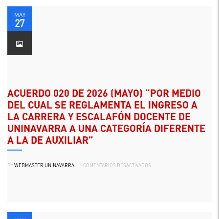
CUAL
SE
EXPIDE
MAY
EL
27
CRONOGRAMA
DE
EVALUACIÓN
PROFESORAL
PARA
APLICAR
EN
EL
PERIODO
ACADÉMICO
2026-
ACUERDO 020 DE 2026 (MAYO) “POR MEDIO
1”
DEL CUAL SE REGLAMENTA EL INGRESO A
LA CARRERA Y ESCALAFÓN DOCENTE DE
UNINAVARRA A UNA CATEGORÍA DIFERENTE
A LA DE AUXILIAR”
EN
BY
WEBMASTER UNINAVARRA
.
COMENTARIOS DESACTIVADOS
ACUERDO
020
DE
2026
(MAYO)
“POR
MEDIO
DEL
CUAL