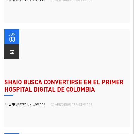
BY
WEBMASTER UNINAVARRA
.
COMENTARIOS DESACTIVADOS
25
ARTISTAS
DEL
HUILA
VIAJAN
A
TURQUÍA
JUN
03
SHAIO BUSCA CONVERTIRSE EN EL PRIMER
HOSPITAL DIGITAL DE COLOMBIA
EN
BY
WEBMASTER UNINAVARRA
.
COMENTARIOS DESACTIVADOS
SHAIO
BUSCA
CONVERTIRSE
EN
EL
PRIMER
HOSPITAL
DIGITAL