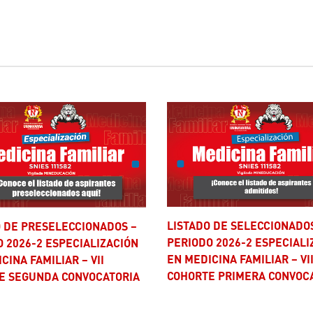
LISTADO DE SELECCIONADOS –
PERIODO 2026-2 ESPECIALI
 2026-2 ESPECIALIZACIÓN
EN MEDICINA FAMILIAR – VI
CINA FAMILIAR – VII
COHORTE PRIMERA CONVOC
E SEGUNDA CONVOCATORIA