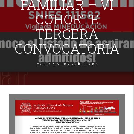
FAMILIAR – VI
COHORTE
TERCERA
CONVOCATORIA
/
Home
Noticias admisiones