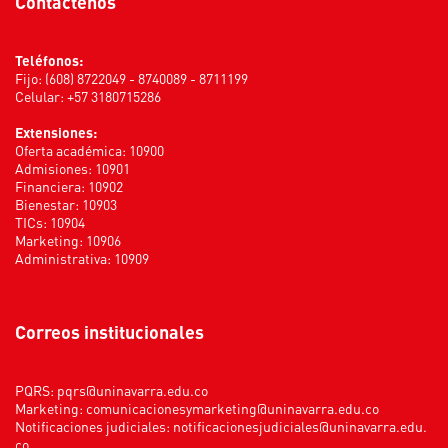
Contáctenos
Teléfonos:
Fijo: (608) 8722049 - 8740089 - 8711199
Celular: +57 3180715286
Extensiones:
Oferta académica: 10900
Admisiones: 10901
Financiera: 10902
Bienestar: 10903
TICs: 10904
Marketing: 10906
Administrativa: 10909
Correos institucionales
PQRS:
pqrs@uninavarra.edu.co
Marketing:
comunicacionesymarketing@uninavarra.edu.co
Notificaciones judiciales:
notificacionesjudiciales@uninavarra.edu.
co