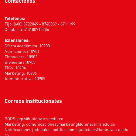
Contáctenos
Teléfonos:
Fijo: (608) 8722049 - 8740089 - 8711199
Celular: +57 3180715286
Extensiones:
Oferta académica: 10900
Admisiones: 10901
Financiera: 10902
Bienestar: 10903
TICs: 10904
Marketing: 10906
Administrativa: 10909
Correos institucionales
PQRS:
pqrs@uninavarra.edu.co
Marketing:
comunicacionesymarketing@uninavarra.edu.co
Notificaciones judiciales:
notificacionesjudiciales@uninavarra.edu.
co