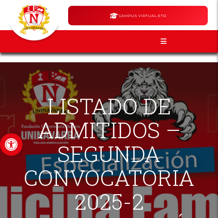
CAMPUS VIRTUAL ETR
LISTADO DE
ADMITIDOS –
Abrir barra de herramientas
SEGUNDA
CONVOCATORIA
2025-2