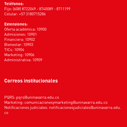
Teléfonos:
Fijo: (608) 8722049 - 8740089 - 8711199
Celular: +57 3180715286
Extensiones:
Oferta académica: 10900
Admisiones: 10901
Financiera: 10902
Bienestar: 10903
TICs: 10904
Marketing: 10906
Administrativa: 10909
Correos institucionales
PQRS:
pqrs@uninavarra.edu.co
Marketing:
comunicacionesymarketing@uninavarra.edu.co
Notificaciones judiciales:
notificacionesjudiciales@uninavarra.edu.
co