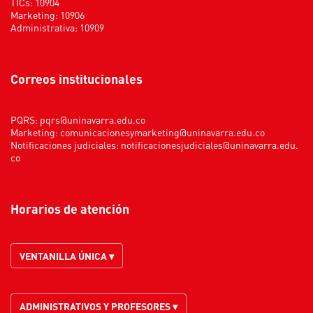
TICs: 10904
Marketing: 10906
Administrativa: 10909
Correos institucionales
PQRS:
pqrs@uninavarra.edu.co
Marketing:
comunicacionesymarketing@uninavarra.edu.co
Notificaciones judiciales:
notificacionesjudiciales@uninavarra.edu.
co
Horarios de atención
VENTANILLA ÚNICA ▾
ADMINISTRATIVOS Y PROFESORES ▾