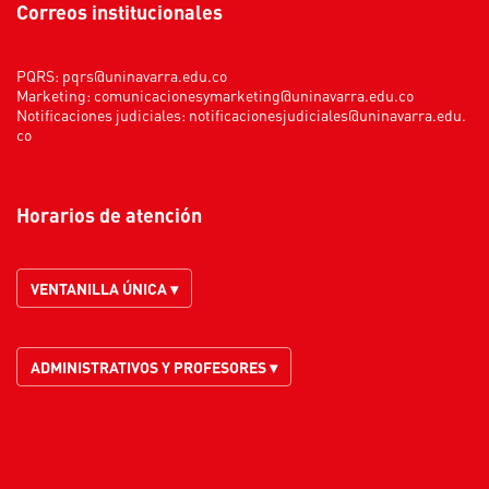
Correos institucionales
PQRS:
pqrs@uninavarra.edu.co
Marketing:
comunicacionesymarketing@uninavarra.edu.co
Notificaciones judiciales:
notificacionesjudiciales@uninavarra.edu.
co
Horarios de atención
VENTANILLA ÚNICA ▾
ADMINISTRATIVOS Y PROFESORES ▾