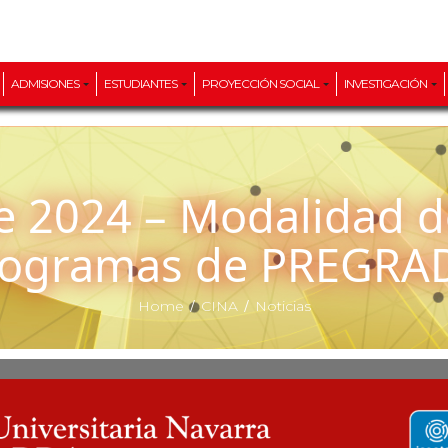
ADMISIONES
ESTUDIANTES
PROYECCIÓN SOCIAL
INVESTIGACIÓN
rogramas de PREGRA
/
/
Home
CINA
Noticias