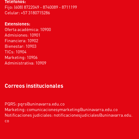
Teléfonos:
Fijo: (608) 8722049 - 8740089 - 8711199
Celular: +57 3180715286
Extensiones:
Oferta académica: 10900
Admisiones: 10901
Financiera: 10902
Bienestar: 10903
TICs: 10904
Marketing: 10906
Administrativa: 10909
Correos institucionales
PQRS:
pqrs@uninavarra.edu.co
Marketing:
comunicacionesymarketing@uninavarra.edu.co
Notificaciones judiciales:
notificacionesjudiciales@uninavarra.edu.
co