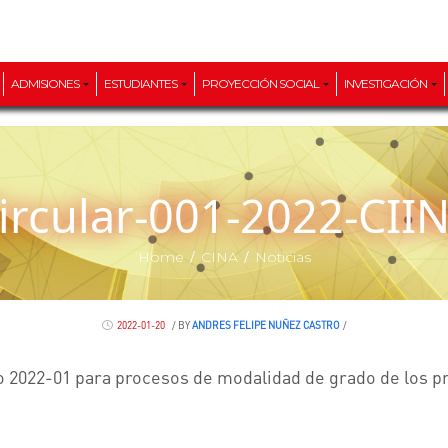
ADMISIONES
ESTUDIANTES
PROYECCIÓN SOCIAL
INVESTIGACIÓN
Circular-001-2022-CII
/
/
Home
CINA
Noticias
2022-01-20
/
BY
ANDRES FELIPE NUÑEZ CASTRO
/
 2022-01 para procesos de modalidad de grado de los