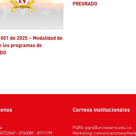
PREGRADO
e los programas de
DO
tenos
Correos institucionales
s:
PQRS:
pqrs@uninavarra.edu.co
) 8722049 - 8740089 - 8711199
Marketing:
comunicacionesymar