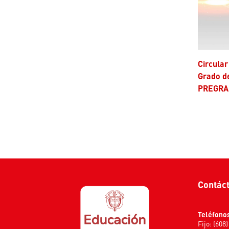
Circular 001 de 2025 – Modalidad de
Grado d
PREGRA
Contác
Teléfono
Fijo: (608