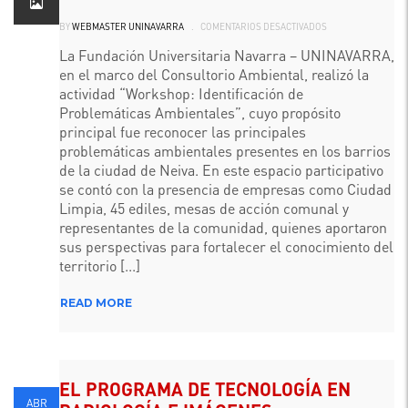
EN
BY
WEBMASTER UNINAVARRA
.
COMENTARIOS DESACTIVADOS
ACTORES
SOCIALES
Y
La Fundación Universitaria Navarra – UNINAVARRA,
COMUNIDAD
en el marco del Consultorio Ambiental, realizó la
SE
UNEN
actividad “Workshop: Identificación de
EN
WORKSHOP
Problemáticas Ambientales”, cuyo propósito
AMBIENTAL
LIDERADO
principal fue reconocer las principales
POR
problemáticas ambientales presentes en los barrios
UNINAVARRA
de la ciudad de Neiva. En este espacio participativo
se contó con la presencia de empresas como Ciudad
Limpia, 45 ediles, mesas de acción comunal y
representantes de la comunidad, quienes aportaron
sus perspectivas para fortalecer el conocimiento del
territorio [...]
READ MORE
EL PROGRAMA DE TECNOLOGÍA EN
ABR