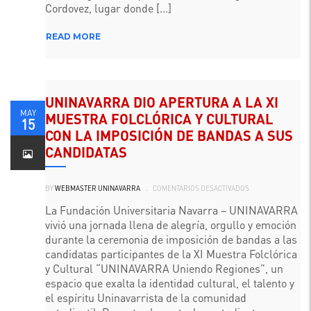
Cordovez, lugar donde [...]
READ MORE
UNINAVARRA DIO APERTURA A LA XI
MAY
MUESTRA FOLCLÓRICA Y CULTURAL
15
CON LA IMPOSICIÓN DE BANDAS A SUS
CANDIDATAS
EN
BY
WEBMASTER UNINAVARRA
.
COMENTARIOS DESACTIVADOS
UNINAVARRA
DIO
APERTURA
La Fundación Universitaria Navarra – UNINAVARRA
A
vivió una jornada llena de alegría, orgullo y emoción
LA
XI
durante la ceremonia de imposición de bandas a las
MUESTRA
FOLCLÓRICA
candidatas participantes de la XI Muestra Folclórica
Y
CULTURAL
y Cultural “UNINAVARRA Uniendo Regiones”, un
CON
espacio que exalta la identidad cultural, el talento y
LA
IMPOSICIÓN
el espíritu Uninavarrista de la comunidad
DE
BANDAS