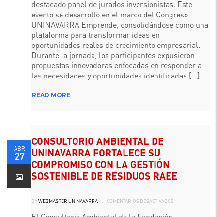
destacado panel de jurados inversionistas. Este
EDICIÓN
DEL
evento se desarrolló en el marco del Congreso
LION
HUB
UNINAVARRA Emprende, consolidándose como una
EVENT
plataforma para transformar ideas en
oportunidades reales de crecimiento empresarial.
Durante la jornada, los participantes expusieron
propuestas innovadoras enfocadas en responder a
las necesidades y oportunidades identificadas [...]
READ MORE
CONSULTORIO AMBIENTAL DE
ABR
UNINAVARRA FORTALECE SU
27
COMPROMISO CON LA GESTIÓN
SOSTENIBLE DE RESIDUOS RAEE
EN
BY
WEBMASTER UNINAVARRA
.
COMENTARIOS DESACTIVADOS
CONSULTORIO
AMBIENTAL
DE
El Consultorio Ambiental de la Fundación