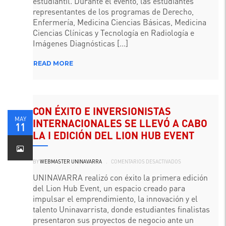
estudiantil. Durante el evento, las estudiantes
A
SUS
representantes de los programas de Derecho,
CANDIDATAS
Enfermería, Medicina Ciencias Básicas, Medicina
Ciencias Clínicas y Tecnología en Radiología e
Imágenes Diagnósticas [...]
READ MORE
CON ÉXITO E INVERSIONISTAS
MAY
INTERNACIONALES SE LLEVÓ A CABO
11
LA I EDICIÓN DEL LION HUB EVENT
EN
BY
WEBMASTER UNINAVARRA
.
COMENTARIOS DESACTIVADOS
CON
ÉXITO
E
UNINAVARRA realizó con éxito la primera edición
INVERSIONISTAS
del Lion Hub Event, un espacio creado para
INTERNACIONALES
SE
impulsar el emprendimiento, la innovación y el
LLEVÓ
A
talento Uninavarrista, donde estudiantes finalistas
CABO
LA
presentaron sus proyectos de negocio ante un
I