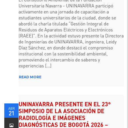
UNINAVARRA
Universitaria Navarra - UNINAVARRA participó
FORTALECE
SU
activamente en una jornada de capacitación a
COMPROMISO
CON
estudiantes universitarios de la ciudad, donde se
LA
GESTIÓN
abordó la charla titulada “Gestión Integral de
SOSTENIBLE
Residuos de Aparatos Eléctricos y Electrónicos
DE
RESIDUOS
(RAEE)”. En la actividad estuvo presente la Directora
RAEE
de Ingenierías de UNINAVARRA, ingeniera, Leidy
Díaz Sánchez, en donde destacó el compromiso
institucional con la sostenibilidad ambiental,
promoviendo el intercambio de saberes y
experiencias [...]
READ MORE
UNINAVARRA PRESENTE EN EL 23°
ABR
SIMPOSIO DE LA ASOCIACIÓN DE
21
RADIOLOGÍA E IMÁGENES
DIAGNÓSTICAS DE BOGOTÁ 2026 –