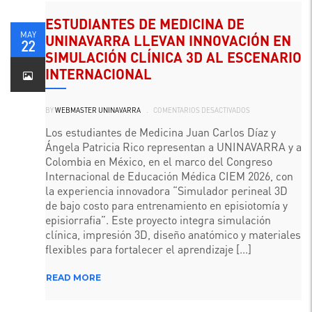
ESTUDIANTES DE MEDICINA DE
MAY
UNINAVARRA LLEVAN INNOVACIÓN EN
22
SIMULACIÓN CLÍNICA 3D AL ESCENARIO
INTERNACIONAL
EN
BY
WEBMASTER UNINAVARRA
.
COMENTARIOS DESACTIVADOS
ESTUDIANTES
DE
MEDICINA
Los estudiantes de Medicina Juan Carlos Díaz y
DE
Ángela Patricia Rico representan a UNINAVARRA y a
UNINAVARRA
LLEVAN
Colombia en México, en el marco del Congreso
INNOVACIÓN
EN
Internacional de Educación Médica CIEM 2026, con
SIMULACIÓN
CLÍNICA
la experiencia innovadora “Simulador perineal 3D
3D
de bajo costo para entrenamiento en episiotomía y
AL
ESCENARIO
episiorrafia”. Este proyecto integra simulación
INTERNACIONAL
clínica, impresión 3D, diseño anatómico y materiales
flexibles para fortalecer el aprendizaje [...]
READ MORE