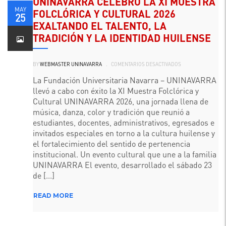
UNINAVARRA CELEBRÓ LA XI MUESTRA
MAY
FOLCLÓRICA Y CULTURAL 2026
25
EXALTANDO EL TALENTO, LA
TRADICIÓN Y LA IDENTIDAD HUILENSE
EN
BY
WEBMASTER UNINAVARRA
.
COMENTARIOS DESACTIVADOS
UNINAVARRA
CELEBRÓ
LA
La Fundación Universitaria Navarra – UNINAVARRA
XI
llevó a cabo con éxito la XI Muestra Folclórica y
MUESTRA
FOLCLÓRICA
Cultural UNINAVARRA 2026, una jornada llena de
Y
CULTURAL
música, danza, color y tradición que reunió a
2026
EXALTANDO
estudiantes, docentes, administrativos, egresados e
EL
invitados especiales en torno a la cultura huilense y
TALENTO,
LA
el fortalecimiento del sentido de pertenencia
TRADICIÓN
Y
institucional. Un evento cultural que une a la familia
LA
IDENTIDAD
UNINAVARRA El evento, desarrollado el sábado 23
HUILENSE
de [...]
READ MORE