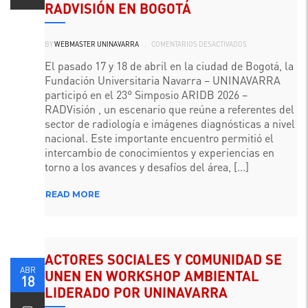
RADVISIÓN EN BOGOTÁ
EN
BY
WEBMASTER UNINAVARRA
.
COMENTARIOS DESACTIVADOS
UNINAVARRA
PRESENTE
EN
El pasado 17 y 18 de abril en la ciudad de Bogotá, la
EL
Fundación Universitaria Navarra – UNINAVARRA
23°
SIMPOSIO
participó en el 23° Simposio ARIDB 2026 –
DE
LA
RADVisión , un escenario que reúne a referentes del
ASOCIACIÓN
DE
sector de radiología e imágenes diagnósticas a nivel
RADIOLOGÍA
nacional. Este importante encuentro permitió el
E
IMÁGENES
intercambio de conocimientos y experiencias en
DIAGNÓSTICAS
DE
torno a los avances y desafíos del área, [...]
BOGOTÁ
2026
–
READ MORE
RADVISIÓN
EN
BOGOTÁ
ACTORES SOCIALES Y COMUNIDAD SE
ABR
UNEN EN WORKSHOP AMBIENTAL
18
LIDERADO POR UNINAVARRA