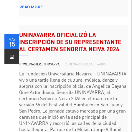
READ MORE
UNINAVARRA OFICIALIZÓ LA
MAY
INSCRIPCIÓN DE SU REPRESENTANTE
15
AL CERTAMEN SEÑORITA NEIVA 2026
EN
BY
WEBMASTER UNINAVARRA
.
COMENTARIOS DESACTIVADOS
UNINAVARRA
OFICIALIZÓ
LA
La Fundación Universitaria Navarra – UNINAVARRA
INSCRIPCIÓN
vivió una tarde llena de cultura, música, danza y
DE
SU
alegría con la inscripción oficial de Angelica Dayana
REPRESENTANTE
AL
Ome Artunduaga, Señorita UNINAVARRA, al
CERTAMEN
SEÑORITA
certamen Señorita Neiva 2026 en el marco de la
NEIVA
versión 65 del Festival del Bambuco en San Juan y
2026
San Pedro. La jornada estuvo marcada por una gran
caravana que inició en la sede principal de
UNINAVARRA y recorrió las calles de la ciudad
hasta llegar al Parque de la Música Jorge Villamil