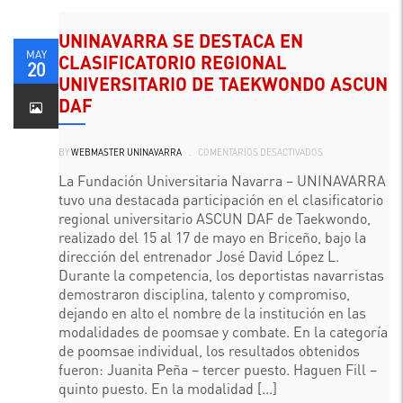
UNINAVARRA SE DESTACA EN
MAY
CLASIFICATORIO REGIONAL
20
UNIVERSITARIO DE TAEKWONDO ASCUN
DAF
EN
BY
WEBMASTER UNINAVARRA
.
COMENTARIOS DESACTIVADOS
UNINAVARRA
SE
DESTACA
La Fundación Universitaria Navarra – UNINAVARRA
EN
tuvo una destacada participación en el clasificatorio
CLASIFICATORIO
REGIONAL
regional universitario ASCUN DAF de Taekwondo,
UNIVERSITARIO
DE
realizado del 15 al 17 de mayo en Briceño, bajo la
TAEKWONDO
ASCUN
dirección del entrenador José David López L.
DAF
Durante la competencia, los deportistas navarristas
demostraron disciplina, talento y compromiso,
dejando en alto el nombre de la institución en las
modalidades de poomsae y combate. En la categoría
de poomsae individual, los resultados obtenidos
fueron: Juanita Peña – tercer puesto. Haguen Fill –
quinto puesto. En la modalidad [...]