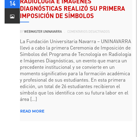
RADIOLOGÍA E IMÁGENES
14
DIAGNÓSTICAS REALIZÓ SU PRIMERA
IMPOSICIÓN DE SÍMBOLOS
EN
BY
WEBMASTER UNINAVARRA
.
COMENTARIOS DESACTIVADOS
EL
PROGRAMA
DE
La Fundación Universitaria Navarra – UNINAVARRA
TECNOLOGÍA
llevó a cabo la primera Ceremonia de Imposición de
EN
RADIOLOGÍA
Símbolos del Programa de Tecnología en Radiología
E
IMÁGENES
e Imágenes Diagnósticas, un evento que marca un
DIAGNÓSTICAS
REALIZÓ
precedente institucional y se convierte en un
SU
momento significativo para la formación académica
PRIMERA
IMPOSICIÓN
y profesional de sus estudiantes. En esta primera
DE
SÍMBOLOS
edición, un total de 26 estudiantes recibieron el
símbolo que los identifica con su futura labor en el
área [...]
READ MORE