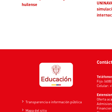
UNINAVA
huilense
simulaci
internac
Contác
Teléfono
Fijo: (608
Celular: 
Extensio
Oferta ac
Transparencia e información pública
Admisione
Financier
Mapa del sitio