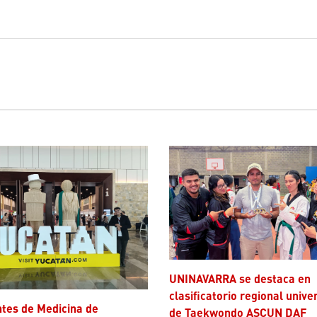
UNINAVARRA se destaca en
clasificatorio regional unive
de Taekwondo ASCUN DAF