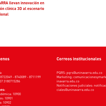
RRA llevan innovación en
ón clínica 3D al escenario
ional
tenos
Correos institucionales
s:
PQRS:
pqrs@uninavarra.edu.co
) 8722049 - 8740089 - 8711199
Marketing:
comunicacionesymar
+57 3180715286
inavarra.edu.co
Notificaciones judiciales:
notifica
nes:
ciales@uninavarra.edu.co
adémica: 10900
s: 10901
a: 10902