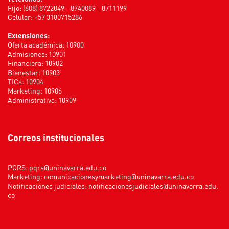
Fijo: (608) 8722049 - 8740089 - 8711199
Celular: +57 3180715286
Extensiones:
Oferta académica: 10900
Admisiones: 10901
Financiera: 10902
Bienestar: 10903
TICs: 10904
Marketing: 10906
Administrativa: 10909
Correos institucionales
PQRS:
pqrs@uninavarra.edu.co
Marketing:
comunicacionesymarketing@uninavarra.edu.co
Notificaciones judiciales:
notificacionesjudiciales@uninavarra.edu.
co