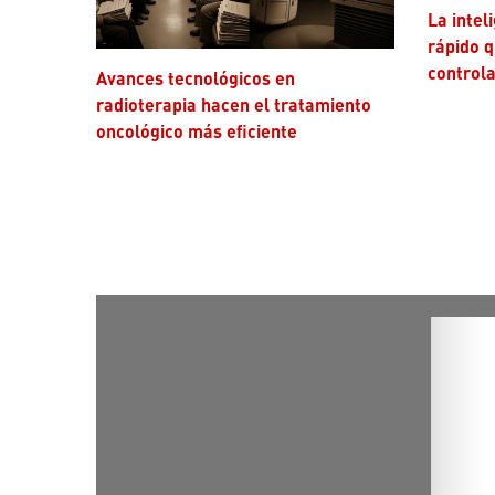
La inteligencia artificial avanza más
rápido q
controla
Avances tecnológicos en
radioterapia hacen el tratamiento
oncológico más eficiente