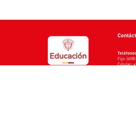
Contác
Teléfono
Fijo: (608
Celular: 
Extensio
Oferta ac
Transparencia e información pública
Admisione
Financier
Mapa del sitio
Bienestar
TICs: 109
Términos y condiciones de uso del sitio
Marketing
web de la Fundación Universitaria Navarra
Administr
– UNINAVARRA
Regulación del uso de cookies