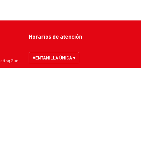
Horarios de atención
VENTANILLA ÚNICA ▾
keting@un
cionesjudi
ADMINISTRATIVOS Y PROFESORES ▾