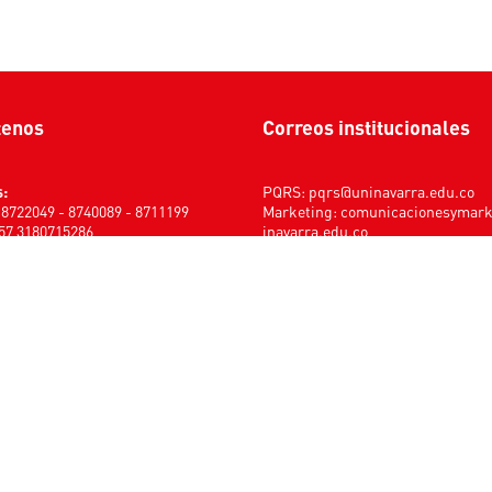
tenos
Correos institucionales
s:
PQRS:
pqrs@uninavarra.edu.co
) 8722049 - 8740089 - 8711199
Marketing:
comunicacionesymar
+57 3180715286
inavarra.edu.co
Notificaciones judiciales:
notifica
nes:
ciales@uninavarra.edu.co
adémica: 10900
s: 10901
a: 10902
: 10903
04
: 10906
ativa: 10909