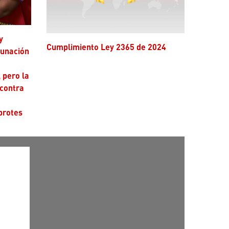
Cumplimiento Ley 2365 de 2024
cunación
 pero la
 contra
brotes