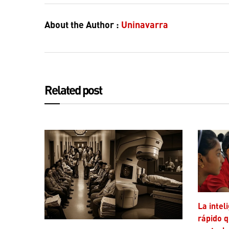
About the Author :
Uninavarra
Related post
La inteligencia artificial avanza más
rápido q