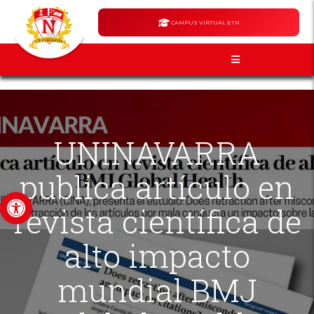
CAMPUS VIRTUAL ETR
UNINAVARRA
publica artículo en
Abrir barra de herramientas
revista científica de
alto impacto
mundial BMJ