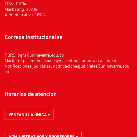
TICs: 10904
Marketing: 10906
Administrativa: 10909
Correos institucionales
PQRS:
pqrs@uninavarra.edu.co
Marketing:
comunicacionesymarketing@uninavarra.edu.co
Notificaciones judiciales:
notificacionesjudiciales@uninavarra.edu.
co
Horarios de atención
VENTANILLA ÚNICA ▾
ADMINISTRATIVOS Y PROFESORES ▾