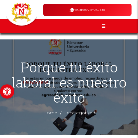
CAMPUS VIRTUAL ETR
Porque tu éxito
laboral es nuestro
Abrir barra de herramientas
éxito
/
Home
Uncategorized