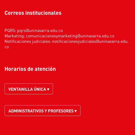
Correos institucionales
PQRS:
pqrs@uninavarra.edu.co
Marketing:
comunicacionesymarketing@uninavarra.edu.co
Notificaciones judiciales:
notificacionesjudiciales@uninavarra.edu.
co
Horarios de atención
VENTANILLA ÚNICA ▾
ADMINISTRATIVOS Y PROFESORES ▾