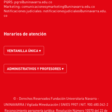
PQRS:
pqrs@uninavarra.edu.co
Marketing:
comunicacionesymarketing@uninavarra.edu.co
Notificaciones judiciales:
notificacionesjudiciales@uninavarra.edu.
co
Horarios de atención
VENTANILLA ÚNICA ▾
ADMINISTRATIVOS Y PROFESORES ▾
© - Derechos Reservados Fundación Universitaria Navarra -
UNINAVARRA | Vigilada
Mineducación
| SNIES 9907 | NIT. 900.480.042-2
Reconocimiento personería jurídica: Resolución Número 10570 del 22 de