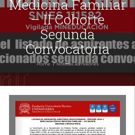
Medicina Familiar
– II Cohorte
Segunda
Convocatoria
/
Home
Noticias admisiones