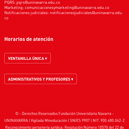
PQRS:
pqrs@uninavarra.edu.co
Marketing:
comunicacionesymarketing@uninavarra.edu.co
Notificaciones judiciales:
notificacionesjudiciales@uninavarra.edu.
co
Horarios de atención
VENTANILLA ÚNICA ▾
ADMINISTRATIVOS Y PROFESORES ▾
© - Derechos Reservados Fundación Universitaria Navarra -
UNINAVARRA | Vigilada
Mineducación
| SNIES 9907 | NIT. 900.480.042-2
Reconocimiento personería jurídica: Resolución Número 10570 del 22 de