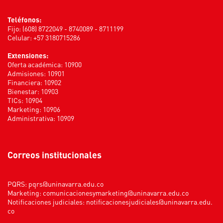
Teléfonos:
Fijo: (608) 8722049 - 8740089 - 8711199
Celular: +57 3180715286
Extensiones:
Oferta académica: 10900
Admisiones: 10901
Financiera: 10902
Bienestar: 10903
TICs: 10904
Marketing: 10906
Administrativa: 10909
Correos institucionales
PQRS:
pqrs@uninavarra.edu.co
Marketing:
comunicacionesymarketing@uninavarra.edu.co
Notificaciones judiciales:
notificacionesjudiciales@uninavarra.edu.
co