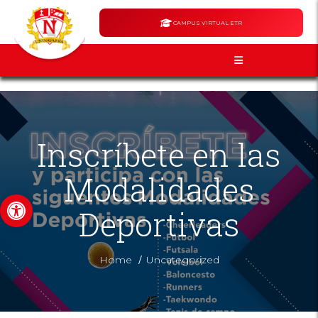
CAMPUS VIRTUAL ETR
Inscríbete en las
Modalidades
Abrir barra de herramientas
Deportivas
/
Home
Uncategorized