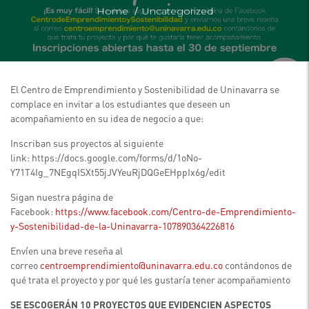
/
Home
Uncategorized
El Centro de Emprendimiento y Sostenibilidad de Uninavarra se
complace en invitar a los estudiantes que deseen un
acompañamiento en su idea de negocio a que:
Inscriban sus proyectos al siguiente
link: https://docs.google.com/forms/d/1oNo-
Y71T4Ig_7NEgqISXt55jJVYeuRjDQGeEHppIx6g/edit
Sigan nuestra página de
Facebook:
https://www.facebook.com/Centro-de-Emprendimiento-
y-Sostenibilidad-de-la-Uninavarra-107890364226816
Envíen una breve reseña al
correo
centroemprendimiento@uninavarra.edu.co
contándonos de
qué trata el proyecto y por qué les gustaría tener acompañamiento
SE ESCOGERÁN 10 PROYECTOS QUE EVIDENCIEN ASPECTOS