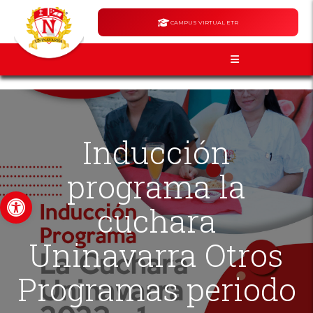
CAMPUS VIRTUAL ETR
Inducción
programa la
Abrir barra de herramientas
cuchara
Uninavarra Otros
Programas periodo