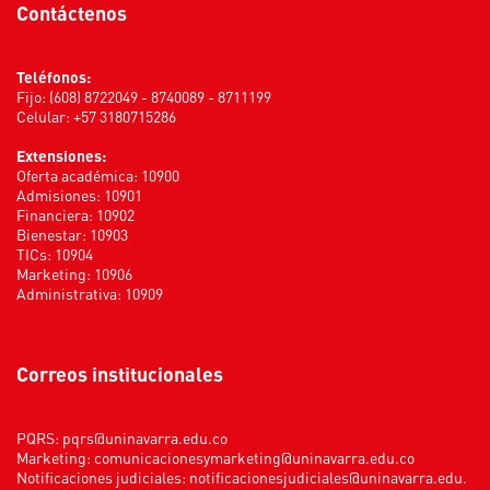
Contáctenos
Teléfonos:
Fijo: (608) 8722049 - 8740089 - 8711199
Celular: +57 3180715286
Extensiones:
Oferta académica: 10900
Admisiones: 10901
Financiera: 10902
Bienestar: 10903
TICs: 10904
Marketing: 10906
Administrativa: 10909
Correos institucionales
PQRS:
pqrs@uninavarra.edu.co
Marketing:
comunicacionesymarketing@uninavarra.edu.co
Notificaciones judiciales:
notificacionesjudiciales@uninavarra.edu.