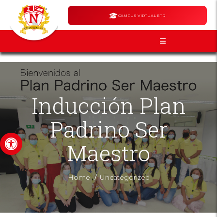
CAMPUS VIRTUAL ETR
Inducción Plan
Padrino Ser
Abrir barra de herramientas
Maestro
/
Home
Uncategorized