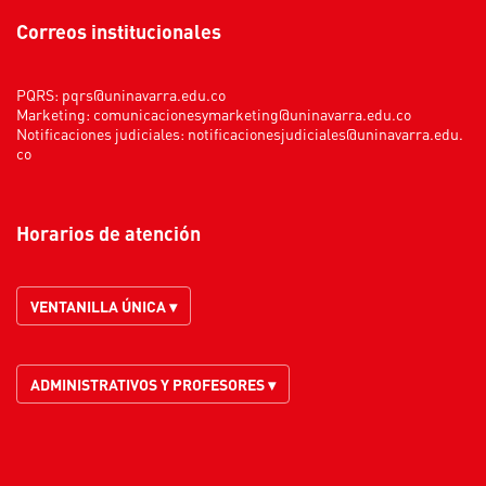
Correos institucionales
PQRS:
pqrs@uninavarra.edu.co
Marketing:
comunicacionesymarketing@uninavarra.edu.co
Notificaciones judiciales:
notificacionesjudiciales@uninavarra.edu.
co
Horarios de atención
VENTANILLA ÚNICA ▾
ADMINISTRATIVOS Y PROFESORES ▾