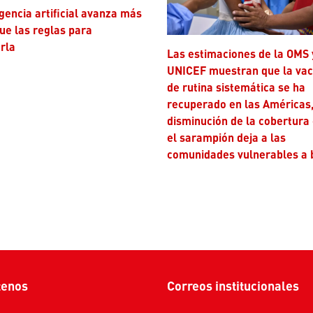
ue las reglas para
rla
Las estimaciones de la OMS y
UNICEF muestran que la va
de rutina sistemática se ha
recuperado en las Américas,
disminución de la cobertura
el sarampión deja a las
comunidades vulnerables a 
tenos
Correos institucionales