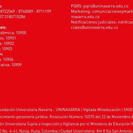
s:
PQRS:
pqrs@uninavarra.edu.co
) 8722049 - 8740089 - 8711199
Marketing:
comunicacionesymar
+57 3180715286
inavarra.edu.co
Notificaciones judiciales:
notifica
nes:
ciales@uninavarra.edu.co
adémica: 10900
s: 10901
a: 10902
: 10903
04
: 10906
ativa: 10909
undación Universitaria Navarra - UNINAVARRA | Vigilada
Mineducación
| SNIE
cimiento personería jurídica: Resolución Número 10570 del 22 de Noviembre 
ión Universitaria Sujeta a Inspección y Vigilancia por el
Ministerio de Educación 
0 No. 6-41, Neiva, Huila, Colombia
|
Ciudad Universitaria: Km 8 Vía San Antonio