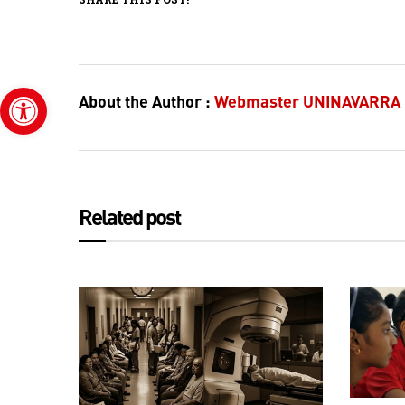
Abrir barra de herramientas
About the Author :
Webmaster UNINAVARRA
Related post