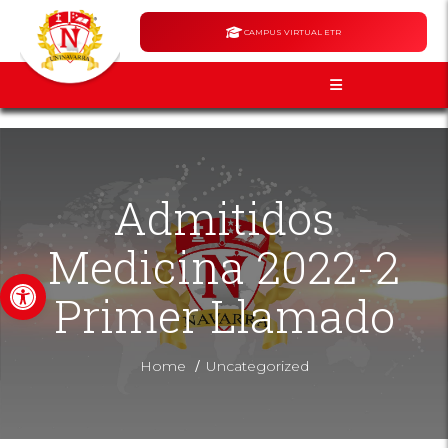
CAMPUS VIRTUAL ETR
Admitidos
Medicina 2022-2
Abrir barra de herramientas
Primer Llamado
/
Home
Uncategorized