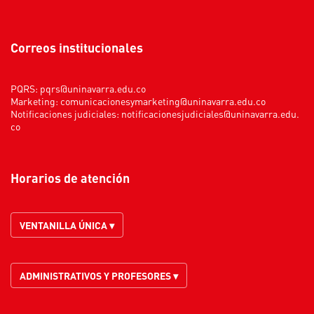
Correos institucionales
PQRS:
pqrs@uninavarra.edu.co
Marketing:
comunicacionesymarketing@uninavarra.edu.co
Notificaciones judiciales:
notificacionesjudiciales@uninavarra.edu.
co
Horarios de atención
VENTANILLA ÚNICA ▾
ADMINISTRATIVOS Y PROFESORES ▾