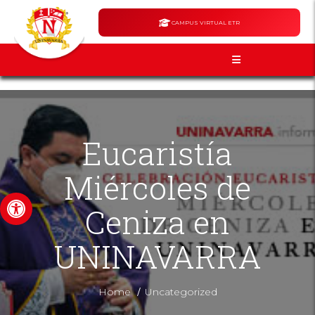
CAMPUS VIRTUAL ETR
Eucaristía
Miércoles de
Abrir barra de herramientas
Ceniza en
UNINAVARRA
/
Home
Uncategorized