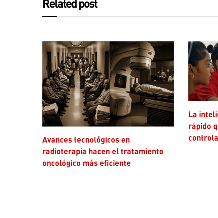
Related post
La inteligencia artificial avanza más
rápido q
controla
Avances tecnológicos en
radioterapia hacen el tratamiento
oncológico más eficiente