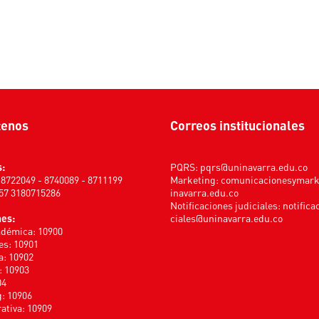
tenos
Correos institucionales
s:
PQRS:
pqrs@uninavarra.edu.co
) 8722049 - 8740089 - 8711199
Marketing:
comunicacionesymar
+57 3180715286
inavarra.edu.co
Notificaciones judiciales:
notifica
nes:
ciales@uninavarra.edu.co
adémica: 10900
s: 10901
a: 10902
: 10903
04
: 10906
ativa: 10909