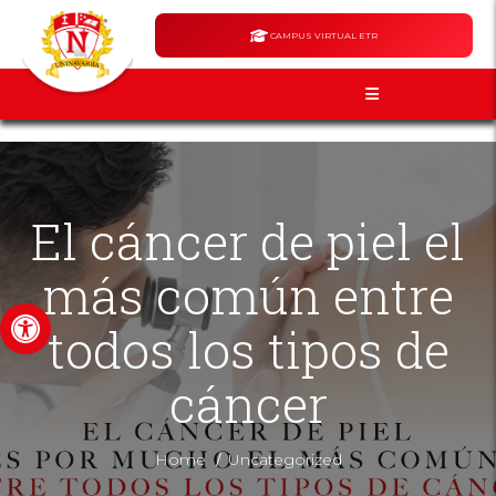
CAMPUS VIRTUAL ETR
El cáncer de piel el
más común entre
Abrir barra de herramientas
todos los tipos de
cáncer
/
Home
Uncategorized