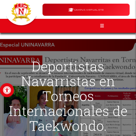
CAMPUS VIRTUAL ETR
Deportistas
Navarristas en
Abrir barra de herramientas
Torneos
Internacionales de
Taekwondo.