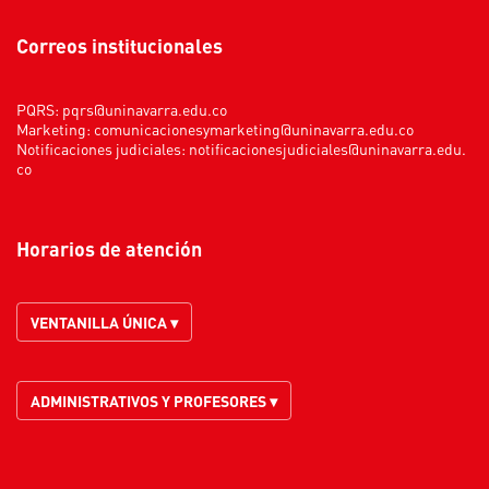
Correos institucionales
PQRS:
pqrs@uninavarra.edu.co
Marketing:
comunicacionesymarketing@uninavarra.edu.co
Notificaciones judiciales:
notificacionesjudiciales@uninavarra.edu.
co
Horarios de atención
VENTANILLA ÚNICA ▾
ADMINISTRATIVOS Y PROFESORES ▾