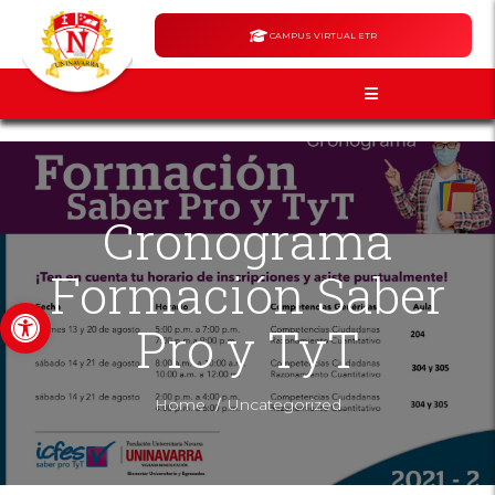
CAMPUS VIRTUAL ETR
Cronograma
Formación Saber
Abrir barra de herramientas
Pro y TyT
/
Home
Uncategorized