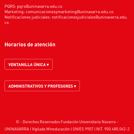
PQRS:
pqrs@uninavarra.edu.co
Marketing:
comunicacionesymarketing@uninavarra.edu.co
Notificaciones judiciales:
notificacionesjudiciales@uninavarra.edu.
co
Horarios de atención
VENTANILLA ÚNICA ▾
ADMINISTRATIVOS Y PROFESORES ▾
© - Derechos Reservados Fundación Universitaria Navarra -
UNINAVARRA | Vigilada
Mineducación
| SNIES 9907 | NIT. 900.480.042-2