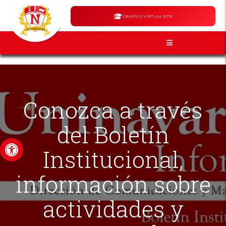
CAMPUS VIRTUAL ETR
Conozca a través
del Boletín
Abrir barra de herramientas
Institucional,
información sobre
actividades y